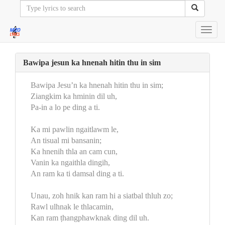
Toggl
navig
Bawipa jesun ka hnenah hitin thu in sim
Bawipa Jesu’n ka hnenah hitin thu in sim;
Ziangkim ka hminin dil uh,
Pa-in a lo pe ding a ti.
Ka mi pawlin ngaitlawm le,
An tisual mi bansanin;
Ka hnenih thla an cam cun,
Vanin ka ngaithla dingih,
An ram ka ti damsal ding a ti.
Unau, zoh hnik kan ram hi a siatbal thluh zo;
Rawl ulhnak le thlacamin,
Kan ram ṭhangphawknak ding dil uh.