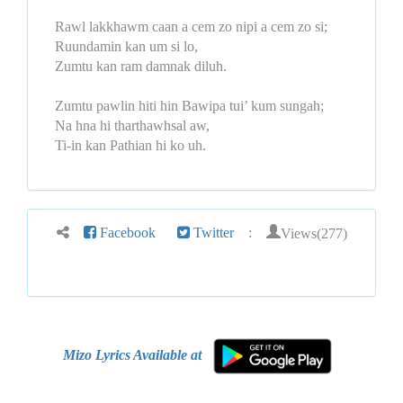
Rawl lakkhawm caan a cem zo nipi a cem zo si;
Ruundamin kan um si lo,
Zumtu kan ram damnak diluh.
Zumtu pawlin hiti hin Bawipa tui’ kum sungah;
Na hna hi tharthawhsal aw,
Ti-in kan Pathian hi ko uh.
Views(277)
Facebook
Twitter
:
Mizo Lyrics Available at