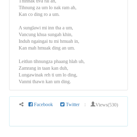
Thihnak tiva ral ah,
Tihnung za um lo nak ram ah,
Kan co ding ro a um.
A sunglawi mi inn tha a um,
Vancung khua sungah khin,
Induh ngaingai tu mi hmuah in,
Kan mah hmuak ding an um.
Leitlun tihnungza phaang hlah uh,
Zamrang in taan kan duh,
Lungawinak reh ti um lo ding,
Vanmi thawn kan um ding.
Views(530)
Facebook
Twitter
: