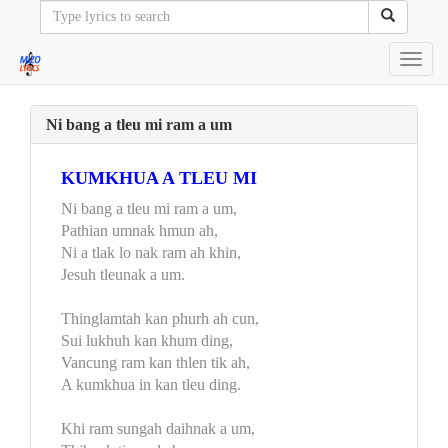
Toggl
navig
Ni bang a tleu mi ram a um
KUMKHUA A TLEU MI
Ni bang a tleu mi ram a um,
Pathian umnak hmun ah,
Ni a tlak lo nak ram ah khin,
Jesuh tleunak a um.
Thinglamtah kan phurh ah cun,
Sui lukhuh kan khum ding,
Vancung ram kan thlen tik ah,
A kumkhua in kan tleu ding.
Khi ram sungah daihnak a um,