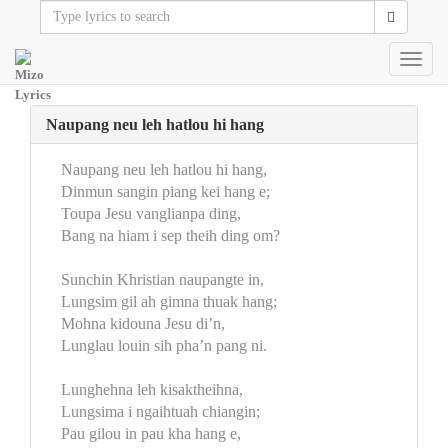
Toggl
navig
Naupang neu leh hatlou hi hang
Naupang neu leh hatlou hi hang,
Dinmun sangin piang kei hang e;
Toupa Jesu vanglianpa ding,
Bang na hiam i sep theih ding om?
Sunchin Khristian naupangte in,
Lungsim gil ah gimna thuak hang;
Mohna kidouna Jesu di’n,
Lunglau louin sih pha’n pang ni.
Lunghehna leh kisaktheihna,
Lungsima i ngaihtuah chiangin;
Pau gilou in pau kha hang e,