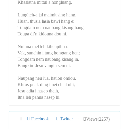
Khasiatna mittui a hongluang.
Lungheh-a jal maimit sing hang,
Huan, thusia lasia bawl hang e;
Tongdam nem naubang kisang hang,
Toupa di’n kidouna dou ni.
Nuihna mel leh kihehpihna-
Vak, sunchin i tung hongtang hen;
Tongdam nem naubang kisang in,
Bangkim Jesu vangin sem ni.
Naupang neu lua, hatlou omlou,
Khros puak ding i nei chiat uhi;
Jesu adia i nasep theih,
Itna leh pahna nasep hi.
Facebook
Twitter
:
Views(2257)