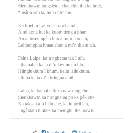
Sienkhawm lungsietna chanchin thu ka hriet,
“Insîrin sim la, him i tih” tiin.
Ka hriet hi Lalpa Isu rawl a nih,
A mi kona kut ka kuom tieng a phar;
Ama thisen ngêi chun a mi’n tlan tah;
Lalṭhungpha hmaa chun a mi’n thiem tah.
Felna Lalpa, ka’n nghatna tak I nih,
I ṭhatnahai ka ta di’n lawmman hlu;
Hlinglukhum I khum, keiin lallukhum,
I thina ka ta di’n hringna a nih.
Lalpa, ka bathai tlâk zo naw ning che,
Sienkhawm ka hringnahai po ka pêk che;
Ka taksa ka’n hlân che, ka lungril leh,
I ngâidam hlutzie ka theinghil thei nawh.
Facebook
Twitter
: