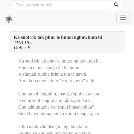
Toggl
navig
Ka suol rik tak phur le hnuoi nghawkum hi
ṬHB 187.
Doh is F
Ka suol rik tak phur le hnuoi nghawkum hi,
Vân ka enin a sûnga lût ka nuom;
A sûngah suolna hrim a um ta nawh,
A mi kona rawl chun “Hung rawh” a tih.
Chu ram thienghlim, mawi, ropui taka chun,
Kei mi suol iengtin am ngîr ngam ka ta;
Chu lalṭhungpha var ropui hmaah chun?
Sienkhawm kona kut ka kuom tieng a phar.
Hlim takin vân tieng ka ngaituo laiin,
Suolna ka kuomah um zingin a’n lang;