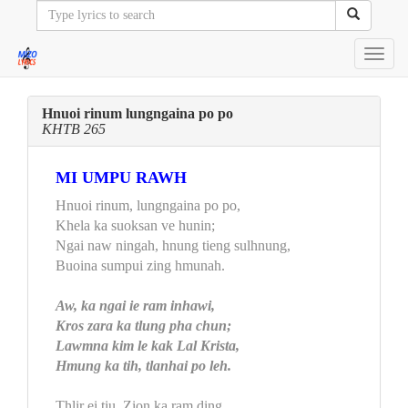
Toggl
navig
Hnuoi rinum lungngaina po po
KHTB 265
MI UMPU RAWH
Hnuoi rinum, lungngaina po po,
Khela ka suoksan ve hunin;
Ngai naw ningah, hnung tieng sulhnung,
Buoina sumpui zing hmunah.
Aw, ka ngai ie ram inhawi,
Kros zara ka tlung pha chun;
Lawmna kim le kak Lal Krista,
Hmung ka tih, tlanhai po leh.
Thlir ei tiu, Zion ka ram ding,