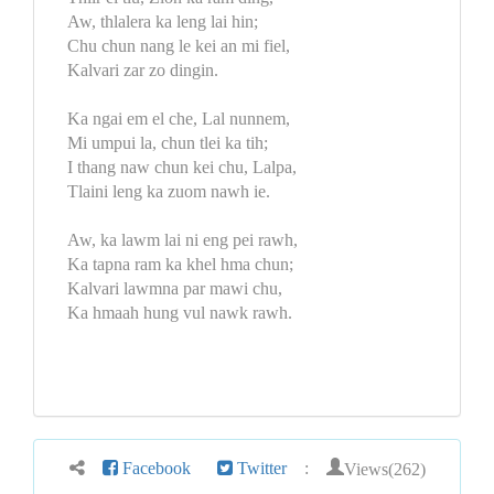
Aw, thlalera ka leng lai hin;
Chu chun nang le kei an mi fiel,
Kalvari zar zo dingin.
Ka ngai em el che, Lal nunnem,
Mi umpui la, chun tlei ka tih;
I thang naw chun kei chu, Lalpa,
Tlaini leng ka zuom nawh ie.
Aw, ka lawm lai ni eng pei rawh,
Ka tapna ram ka khel hma chun;
Kalvari lawmna par mawi chu,
Ka hmaah hung vul nawk rawh.
Views(262)
Facebook
Twitter
: