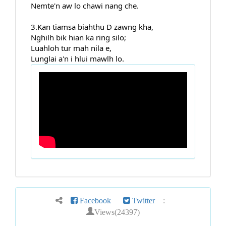
Nemte'n aw lo chawi nang che.
3.Kan tiamsa biahthu D zawng kha,
Nghilh bik hian ka ring silo;
Luahloh tur mah nila e,
Lunglai a'n i hlui mawlh lo.
Facebook
Twitter
:
Views(24397)