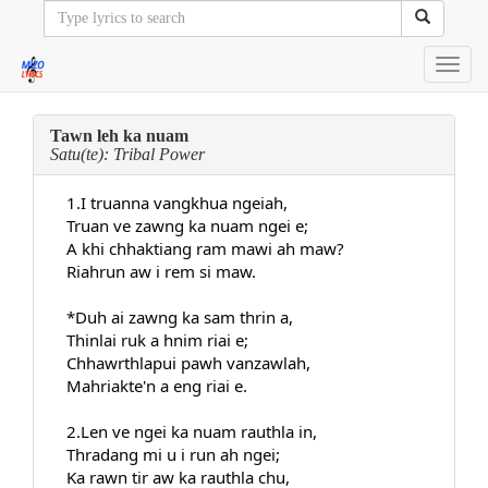
Toggl
navig
Tawn leh ka nuam
Satu(te): Tribal Power
1.I truanna vangkhua ngeiah,
Truan ve zawng ka nuam ngei e;
A khi chhaktiang ram mawi ah maw?
Riahrun aw i rem si maw.
*Duh ai zawng ka sam thrin a,
Thinlai ruk a hnim riai e;
Chhawrthlapui pawh vanzawlah,
Mahriakte'n a eng riai e.
2.Len ve ngei ka nuam rauthla in,
Thradang mi u i run ah ngei;
Ka rawn tir aw ka rauthla chu,