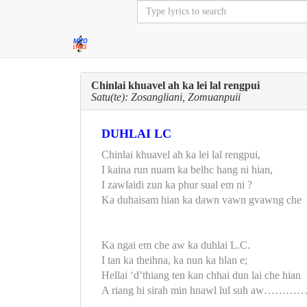
Chinlai khuavel ah ka lei lal rengpui
Satu(te): Zosangliani, Zomuanpuii
DUHLAI LC
Chinlai khuavel ah ka lei lal rengpui,
I kaina run nuam ka belhc hang ni hian,
I zawlaidi zun ka phur sual em ni ?
Ka duhaisam hian ka dawn vawn gvawng che
Ka ngai em che aw ka duhlai L.C.
I tan ka theihna, ka nun ka hlan e;
Hellai ‘d’thiang ten kan chhai dun lai che hian
A riang hi sirah min hnawl lul suh aw………