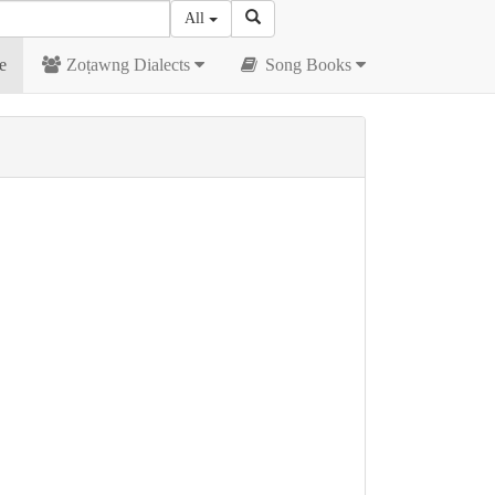
All
e
Zoṭawng Dialects
Song Books