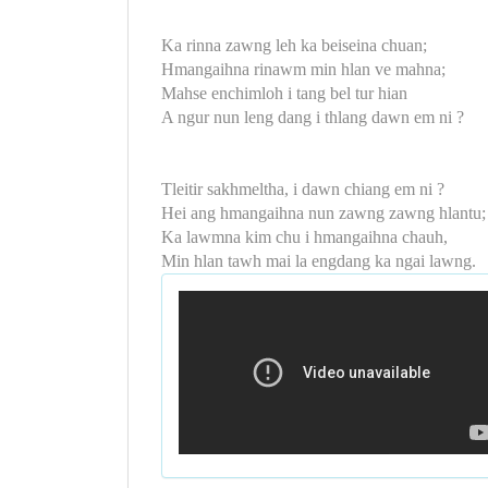
Ka rinna zawng leh ka beiseina chuan;
Hmangaihna rinawm min hlan ve mahna;
Mahse enchimloh i tang bel tur hian
A ngur nun leng dang i thlang dawn em ni ?
Tleitir sakhmeltha, i dawn chiang em ni ?
Hei ang hmangaihna nun zawng zawng hlantu;
Ka lawmna kim chu i hmangaihna chauh,
Min hlan tawh mai la engdang ka ngai lawng.