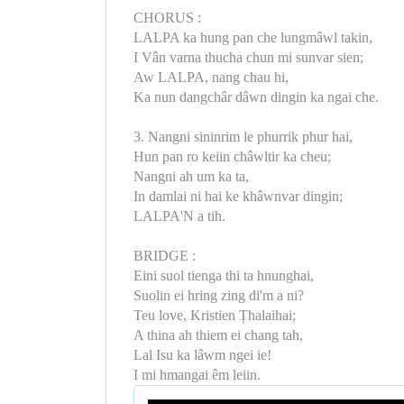
CHORUS :
LALPA ka hung pan che lungmâwl takin,
I Vân varna thucha chun mi sunvar sien;
Aw LALPA, nang chau hi,
Ka nun dangchâr dâwn dingin ka ngai che.
3. Nangni sininrim le phurrik phur hai,
Hun pan ro keiin châwltir ka cheu;
Nangni ah um ka ta,
In damlai ni hai ke khâwnvar dingin;
LALPA'N a tih.
BRIDGE :
Eini suol tienga thi ta hnunghai,
Suolin ei hring zing di'm a ni?
Teu love, Kristien Țhalaihai;
A thina ah thiem ei chang tah,
Lal Isu ka lâwm ngei ie!
I mi hmangai êm leiin.