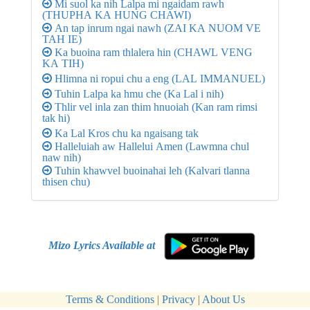
Mi suol ka nih Lalpa mi ngaidam rawh
(THUPHA KA HUNG CHAWI)
An tap inrum ngai nawh (ZAI KA NUOM VE
TAH IE)
Ka buoina ram thlalera hin (CHAWL VENG
KA TIH)
Hlimna ni ropui chu a eng (LAL IMMANUEL)
Tuhin Lalpa ka hmu che (Ka Lal i nih)
Thlir vel inla zan thim hnuoiah (Kan ram rimsi
tak hi)
Ka Lal Kros chu ka ngaisang tak
Halleluiah aw Hallelui Amen (Lawmna chul
naw nih)
Tuhin khawvel buoinahai leh (Kalvari tlanna
thisen chu)
Mizo Lyrics Available at
Terms & Conditions
|
Privacy
|
About Us