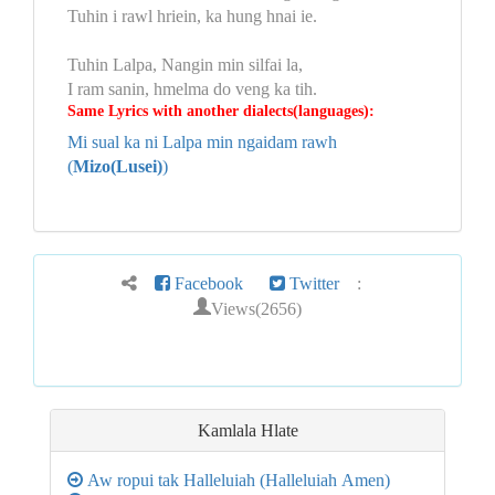
Tuhin i rawl hriein, ka hung hnai ie.
Tuhin Lalpa, Nangin min silfai la,
I ram sanin, hmelma do veng ka tih.
Same Lyrics with another dialects(languages):
Mi sual ka ni Lalpa min ngaidam rawh
(
Mizo(Lusei)
)
Facebook
Twitter
:
Views(2656)
Kamlala Hlate
Aw ropui tak Halleluiah (Halleluiah Amen)