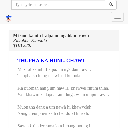
Toggl
navig
Mi suol ka nih Lalpa mi ngaidam rawh
Phuahtu: Kamlala
ṬHB 220.
THUPHA KA HUNG CHAWI
Mi suol ka nih, Lalpa, mi ngaidam rawh,
Thupha ka hung chawi ie I ke bulah.
Ka kuomah nang um naw la, khawvel rinum thina,
Van khawm ka tapna ram ding aw mi umpui rawh.
Muongna dang a um nawh hi khawvelah,
Nang chau phen ka ti che, doral hmaah.
Sawttak thlaler rama kan hmang hnung hi,