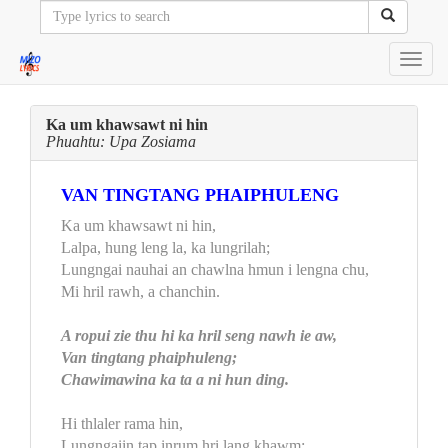
Toggl
navig
Ka um khawsawt ni hin
Phuahtu: Upa Zosiama
VAN TINGTANG PHAIPHULENG
Ka um khawsawt ni hin,
Lalpa, hung leng la, ka lungrilah;
Lungngai nauhai an chawlna hmun i lengna chu,
Mi hril rawh, a chanchin.
A ropui zie thu hi ka hril seng nawh ie aw,
Van tingtang phaiphuleng;
Chawimawina ka ta a ni hun ding.
Hi thlaler rama hin,
Lungngaiin tap inrum hri lang khawm;