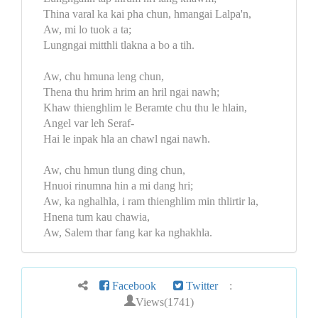
Thina varal ka kai pha chun, hmangai Lalpa'n,
Aw, mi lo tuok a ta;
Lungngai mitthli tlakna a bo a tih.
Aw, chu hmuna leng chun,
Thena thu hrim hrim an hril ngai nawh;
Khaw thienghlim le Beramte chu thu le hlain,
Angel var leh Seraf-
Hai le inpak hla an chawl ngai nawh.
Aw, chu hmun tlung ding chun,
Hnuoi rinumna hin a mi dang hri;
Aw, ka nghalhla, i ram thienghlim min thlirtir la,
Hnena tum kau chawia,
Aw, Salem thar fang kar ka nghakhla.
Facebook
Twitter
:
Views(1741)