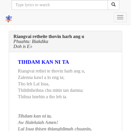
Toggl
navig
Riangvai retheite thovin harh ang u
Phuahtu: Biakdika
Doh is E♭
TIHDAM KAN NI TA
Riangvai rethei te thovin harh ang u,
Zalenna kawl a lo eng ta;
Tho leh Lal Isua,
Thiltihtheihna chu mitin tan damna;
Thihna hnehin a tho leh ta.
Tihdam kan ni ta,
Aw Haleluiah Amen!
Lal Isua thisen thianghlimah chuanin,