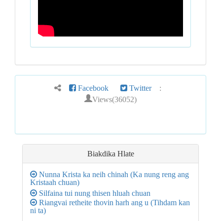
Facebook
Twitter
:
Views(36052)
Biakdika Hlate
Nunna Krista ka neih chinah (Ka nung reng ang
Kristaah chuan)
Silfaina tui nung thisen hluah chuan
Riangvai retheite thovin harh ang u (Tihdam kan
ni ta)