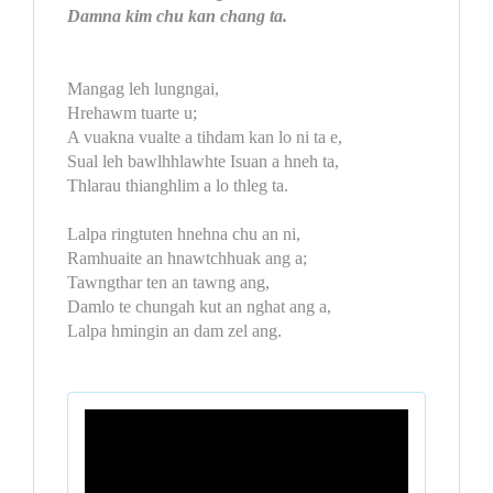
Damna kim chu kan chang ta.
Mangag leh lungngai,
Hrehawm tuarte u;
A vuakna vualte a tihdam kan lo ni ta e,
Sual leh bawlhhlawhte Isuan a hneh ta,
Thlarau thianghlim a lo thleg ta.
Lalpa ringtuten hnehna chu an ni,
Ramhuaite an hnawtchhuak ang a;
Tawngthar ten an tawng ang,
Damlo te chungah kut an nghat ang a,
Lalpa hmingin an dam zel ang.