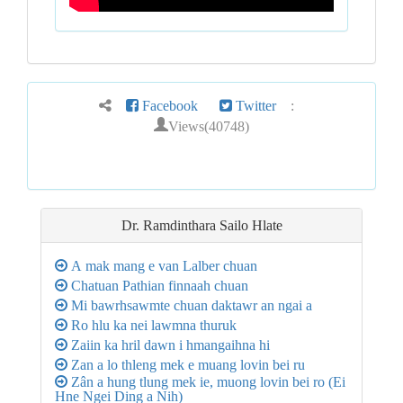
Facebook
Twitter
:
Views(40748)
Dr. Ramdinthara Sailo
Hlate
A mak mang e van Lalber chuan
Chatuan Pathian finnaah chuan
Mi bawrhsawmte chuan daktawr an ngai a
Ro hlu ka nei lawmna thuruk
Zaiin ka hril dawn i hmangaihna hi
Zan a lo thleng mek e muang lovin bei ru
Zân a hung tlung mek ie, muong lovin bei ro (Ei
Hne Ngei Ding a Nih)