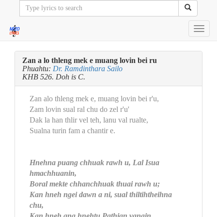
Toggl
navig
Zan a lo thleng mek e muang lovin bei ru
Phuahtu:
Dr. Ramdinthara Sailo
KHB 526. Doh is C.
Zan alo thleng mek e, muang lovin bei r'u,
Zam lovin sual ral chu do zel r'u'
Dak la han thlir vel teh, lanu val rualte,
Sualna turin fam a chantir e.
Hnehna puang chhuak rawh u, Lal Isua
hmachhuanin,
Boral mekte chhanchhuak thuai rawh u;
Kan hneh ngei dawn a ni, sual thiltihtheihna
chu,
Kan hneh ang hnehtu Pathian vangin.