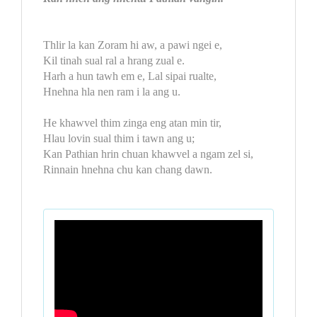
Thlir la kan Zoram hi aw, a pawi ngei e,
Kil tinah sual ral a hrang zual e.
Harh a hun tawh em e, Lal sipai rualte,
Hnehna hla nen ram i la ang u.
He khawvel thim zinga eng atan min tir,
Hlau lovin sual thim i tawn ang u;
Kan Pathian hrin chuan khawvel a ngam zel si,
Rinnain hnehna chu kan chang dawn.