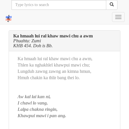
Toggl
navig
Ka hmaah lui ral khaw mawi chu a awm
Phuahtu: Zumi
KHB 454. Doh is Bb.
Ka hmaah lui ral khaw mawi chu a awm,
Thlen ka nghakhlel khawpui mawi chu;
Lungduh zawng zawng an kimna hmun,
Hmuh chakin ka thlir bang thei lo.
Aw kal lai kan ni,
I chawl lo vang,
Lalpa chakna ringin,
Khawpui mawi i pan ang.