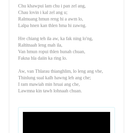
Chu khawpui lam chu i pan zel ang,
Chau lovin i kal zel ang u;
Ralmuang hmun reng hi a awm lo,
Lalpa hnen kan thlen hma hi zawng.
Hre chiang teh ila aw, ka fak ning lo'ng,
Raltitnaah leng mah ila,
Van hmun ropui thlen hunah chuan,
Fakna hla daiin ka ring lo.
Aw, van Thlarau thianghlim, lo leng ang vhe,
Thinlung sual kalh hawng leh ang che;
I ram mawiah min hruai ang che,
Lawmna kin tawh lohnaah chuan.