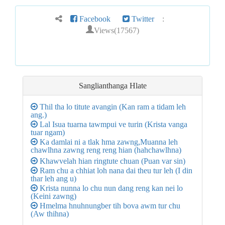
Facebook
Twitter
:
Views(17567)
Sanglianthanga Hlate
Thil tha lo titute avangin (Kan ram a tidam leh
ang.)
Lal Isua tuarna tawmpui ve turin (Krista vanga
tuar ngam)
Ka damlai ni a tlak hma zawng,Muanna leh
chawlhna zawng reng reng hian (hahchawlhna)
Khawvelah hian ringtute chuan (Puan var sin)
Ram chu a chhiat loh nana dai theu tur leh (I din
thar leh ang u)
Krista nunna lo chu nun dang reng kan nei lo
(Keini zawng)
Hmelma hnuhnungber tih bova awm tur chu
(Aw thihna)