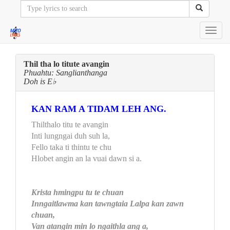
Toggl
navig
Thil tha lo titute avangin
Phuahtu: Sanglianthanga
Doh is E♭
KAN RAM A TIDAM LEH ANG.
Thilthalo titu te avangin
Inti lungngai duh suh la,
Fello taka ti thintu te chu
Hlobet angin an la vuai dawn si a.
Krista hmingpu tu te chuan
Inngaitlawma kan tawngtaia Lalpa kan zawn
chuan,
Van atangin min lo ngaithla ang a,