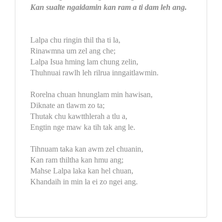
Kan sualte ngaidamin kan ram a ti dam leh ang.
Lalpa chu ringin thil tha ti la,
Rinawmna um zel ang che;
Lalpa Isua hming lam chung zelin,
Thuhnuai rawlh leh rilrua inngaitlawmin.
Rorelna chuan hnunglam min hawisan,
Diknate an tlawm zo ta;
Thutak chu kawtthlerah a tlu a,
Engtin nge maw ka tih tak ang le.
Tihnuam taka kan awm zel chuanin,
Kan ram thiltha kan hmu ang;
Mahse Lalpa laka kan hel chuan,
Khandaih in min la ei zo ngei ang.